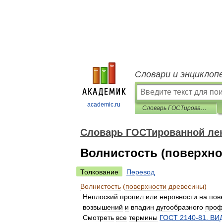
Словари и энциклоп
academic.ru
Словарь ГОСТированной лексики
Словарь ГОСТированной ле
Волнистость (поверхн
Толкование
Перевод
Волнистость
(
поверхности
древесины
)
Неплоский
пропил
или
неровности
на
пов
возвышений
и
впадин
дугообразного
про
Смотреть
все
термины
ГОСТ
2140
-
81
.
ВИ