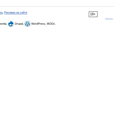
ка
,
Реклама на сайте
18+
omla,
Drupal,
WordPress, MODx.