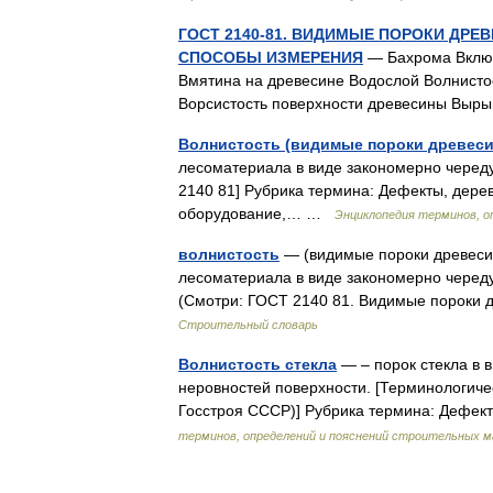
ГОСТ 2140-81. ВИДИМЫЕ ПОРОКИ ДР
СПОСОБЫ ИЗМЕРЕНИЯ
— Бахрома Включ
Вмятина на древесине Водослой Волнисто
Ворсистость поверхности древесины Вы
Волнистость (видимые пороки древес
лесоматериала в виде закономерно черед
2140 81] Рубрика термина: Дефекты, дере
оборудование,… …
Энциклопедия терминов, о
волнистость
— (видимые пороки древесин
лесоматериала в виде закономерно черед
(Смотри: ГОСТ 2140 81. Видимые пороки 
Строительный словарь
Волнистость стекла
— – порок стекла в
неровностей поверхности. [Терминологиче
Госстроя СССР)] Рубрика термина: Дефе
терминов, определений и пояснений строительных 