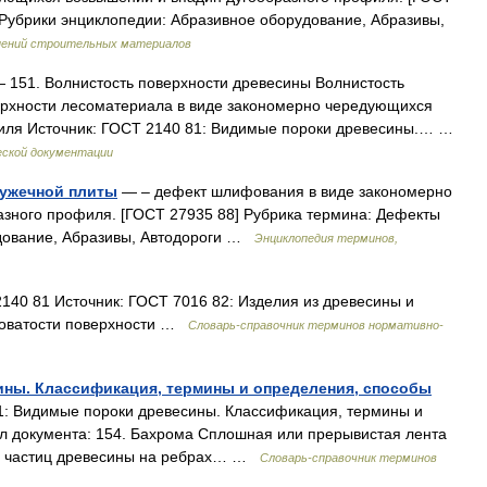
Рубрики энциклопедии: Абразивное оборудование, Абразивы,
снений строительных материалов
 151. Волнистость поверхности древесины Волнистость
ерхности лесоматериала в виде закономерно чередующихся
иля Источник: ГОСТ 2140 81: Видимые пороки древесины.… …
еской документации
ружечной плиты
— – дефект шлифования в виде закономерно
азного профиля. [ГОСТ 27935 88] Рубрика термина: Дефекты
удование, Абразивы, Автодороги …
Энциклопедия терминов,
140 81 Источник: ГОСТ 7016 82: Изделия из древесины и
ховатости поверхности …
Словарь-справочник терминов нормативно-
ины. Классификация, термины и определения, способы
: Видимые пороки древесины. Классификация, термины и
л документа: 154. Бахрома Сплошная или прерывистая лента
 и частиц древесины на ребрах… …
Словарь-справочник терминов