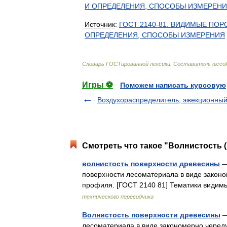
И
ОПРЕДЕЛЕНИЯ
,
СПОСОБЫ
ИЗМЕРЕН
Источник:
ГОСТ
2140
-
81
.
ВИДИМЫЕ
ПОР
ОПРЕДЕЛЕНИЯ
,
СПОСОБЫ
ИЗМЕРЕНИЯ
Словарь
ГОСТированной
лексики
.
Составитель
nicco
Игры ⚽
Поможем написать курсовую
Воздухораспределитель, эжекционны
Смотреть что такое "Волнистость 
волнистость поверхности древесины
—
поверхности лесоматериала в виде закон
профиля. [ГОСТ 2140 81] Тематики види
технического переводчика
Волнистость поверхности древесины
—
лесоматериала в виде закономерно черед