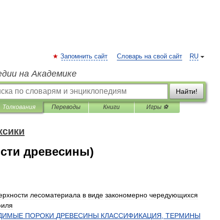
Запомнить сайт
Словарь на свой сайт
RU
едии на Академике
Найти!
Толкования
Переводы
Книги
Игры ⚽
ксики
ости древесины)
ерхности
лесоматериала
в
виде
закономерно
чередующихся
филя
ДИМЫЕ
ПОРОКИ
ДРЕВЕСИНЫ
КЛАССИФИКАЦИЯ
,
ТЕРМИНЫ