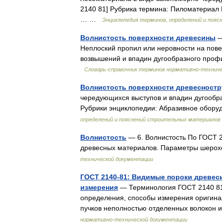
2140 81] Рубрика термина: Пиломатериал 
… …
Энциклопедия терминов, определений и поя
Волнистость поверхности древесины
—
Неплоский пропил или неровности на пов
возвышений и впадин дугообразного проф
Словарь-справочник терминов нормативно-технич
Волнистость поверхности древесност
чередующихся выступов и впадин дугообр
Рубрики энциклопедии: Абразивное обор
определений и пояснений строительных материалов
Волнистость
— 6. Волнистость По ГОСТ 2
древесных материалов. Параметры шеро
технической документации
ГОСТ 2140-81: Видимые пороки древес
измерения
— Терминология ГОСТ 2140 81
определения, способы измерения оригина
пучков неполностью отделенных волокон
нормативно-технической документации