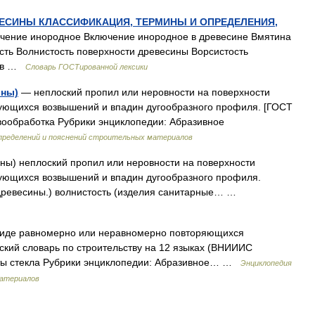
ЕВЕСИНЫ КЛАССИФИКАЦИЯ, ТЕРМИНЫ И ОПРЕДЕЛЕНИЯ,
ение инородное Включение инородное в древесине Вмятина
сть Волнистость поверхности древесины Ворсистость
рыв …
Словарь ГОСТированной лексики
ины)
— неплоский пропил или неровности на поверхности
ующихся возвышений и впадин дугообразного профиля. [ГОСТ
вообработка Рубрики энциклопедии: Абразивное
пределений и пояснений строительных материалов
ы) неплоский пропил или неровности на поверхности
ующихся возвышений и впадин дугообразного профиля.
древесины.) волнистость (изделия санитарные… …
 виде равномерно или неравномерно повторяющихся
ский словарь по строительству на 12 языках (ВНИИИС
кты стекла Рубрики энциклопедии: Абразивное… …
Энциклопедия
материалов