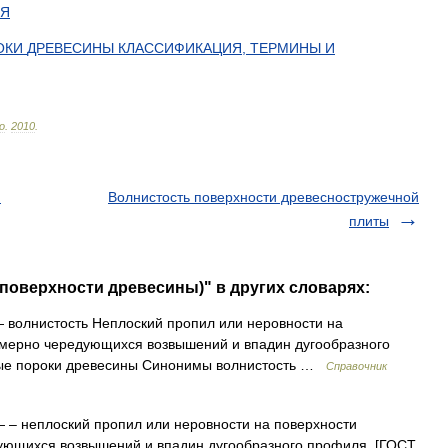
ИЯ
ОКИ
ДРЕВЕСИНЫ
КЛАССИФИКАЦИЯ
,
ТЕРМИНЫ
И
lo
.
2010
.
й
Волнистость поверхности древесностружечной
плиты
(поверхности древесины)" в других словарях:
 волнистость Неплоский пропил или неровности на
омерно чередующихся возвышений и впадин дугообразного
мые пороки древесины Синонимы волнистость …
Справочник
 – неплоский пропил или неровности на поверхности
ующихся возвышений и впадин дугообразного профиля. [ГОСТ